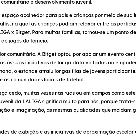
 comunitário e desenvolvimento juvenil.
 espaço acolhedor para pais e crianças por meio de sua i
tis, na qual as crianças podiam relaxar entre as partida
LIGA x Bitget. Para muitas famílias, tornou-se um ponto d
e jogos do torneio.
lor comunitário. A Bitget optou por apoiar um evento cent
adas às suas iniciativas de longa data voltadas ao empo
ana, o estande atraiu longas filas de jovens participante
 e as comunidades locais de futebol.
eça cedo, muitas vezes nas ruas ou em campos como este
uvenil da LALIGA significa muito para nós, porque trata-
bição e imaginação, as mesmas qualidades que moldam gra
dades de exibição e as iniciativas de aproximação escolar