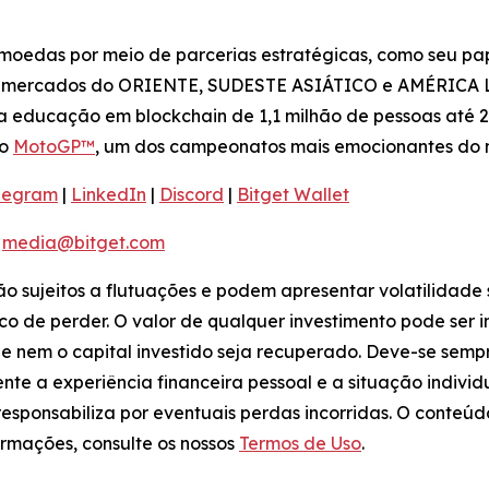
moedas por meio de parcerias estratégicas, como seu pap
s mercados do ORIENTE, SUDESTE ASIÁTICO e AMÉRICA LA
a educação em blockchain de 1,1 milhão de pessoas até 2
do
MotoGP™
, um dos campeonatos mais emocionantes do
legram
|
LinkedIn
|
Discord
|
Bitget Wallet
:
media@bitget.com
tão sujeitos a flutuações e podem apresentar volatilidade 
co de perder. O valor de qualquer investimento pode ser 
ue nem o capital investido seja recuperado. Deve-se sem
te a experiência financeira pessoal e a situação indivi
e responsabiliza por eventuais perdas incorridas. O conte
rmações, consulte os nossos
Termos de Uso
.