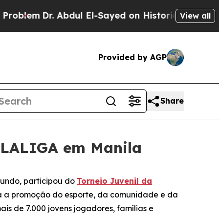
em
Dr. Abdul El-Sayed on Historic Michigan Win: “P
View all
Provided by AGP
Share
a LALIGA em Manila
mundo, participou do
Torneio Juvenil da
ra a promoção do esporte, da comunidade e da
is de 7.000 jovens jogadores, famílias e