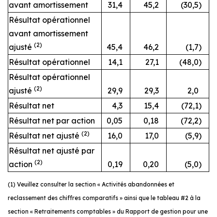
avant amortissement
31,4
45,2
(30,5
)
Résultat opérationnel
avant amortissement
(2)
ajusté
45,4
46,2
(1,7
)
Résultat opérationnel
14,1
27,1
(48,0
)
Résultat opérationnel
(2)
ajusté
29,9
29,3
2,0
Résultat net
4,3
15,4
(72,1
)
Résultat net par action
0,05
0,18
(72,2
)
(2)
Résultat net ajusté
16,0
17,0
(5,9
)
Résultat net ajusté par
(2)
action
0,19
0,20
(5,0
)
(1) Veuillez consulter la section « Activités abandonnées et
reclassement des chiffres comparatifs » ainsi que le tableau #2 à la
section « Retraitements comptables » du Rapport de gestion pour une