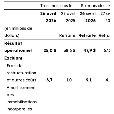
Trois mois clos le
Six mois clos le
26 avril
27 avril
26 avril
27 avri
2026
2025
2026
202
(en millions de
dollars)
Retraité
Retraité
Retrait
Résultat
opérationnel
25,0
$
38,6
$
47,9
$
67,0
Excluant
Frais de
restructuration
et autres coûts
6,7
1,0
9,1
4,1
Amortissement
des
immobilisations
incorporelles