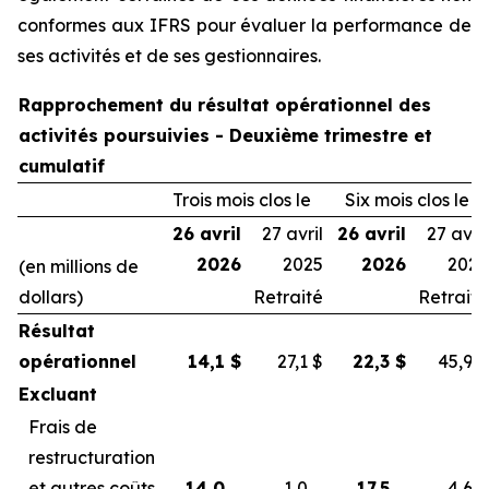
conformes aux IFRS pour évaluer la performance de
ses activités et de ses gestionnaires.
Rapprochement du résultat opérationnel des
activités poursuivies - Deuxième trimestre et
cumulatif
Trois mois clos le
Six mois clos le
26 avril
27 avril
26 avril
27 avril
2026
2025
2026
2025
(en millions de
dollars)
Retraité
Retraité
Résultat
opérationnel
14,1
$
27,1
$
22,3
$
45,9
$
Excluant
Frais de
restructuration
et autres coûts
14,0
1,0
17,5
4,6