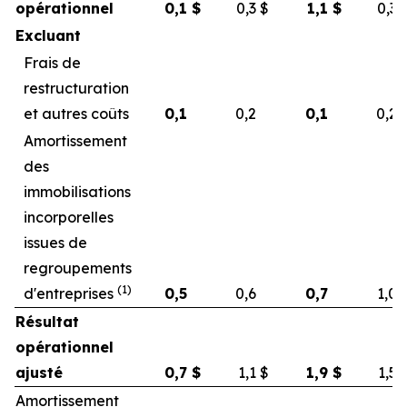
opérationnel
0,1
$
0,3
$
1,1
$
0,3
Excluant
Frais de
restructuration
et autres coûts
0,1
0,2
0,1
0,2
Amortissement
des
immobilisations
incorporelles
issues de
regroupements
(1)
d'entreprises
0,5
0,6
0,7
1,0
Résultat
opérationnel
ajusté
0,7
$
1,1
$
1,9
$
1,5
Amortissement