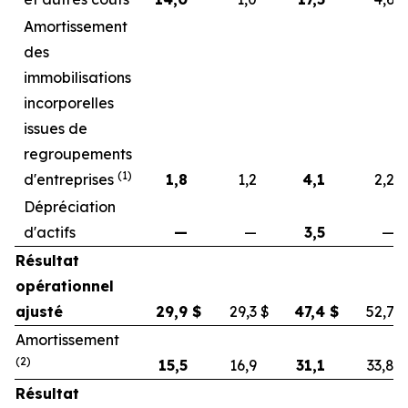
Amortissement
des
immobilisations
incorporelles
issues de
regroupements
(1)
d'entreprises
1,8
1,2
4,1
2,2
Dépréciation
d'actifs
—
—
3,5
—
Résultat
opérationnel
ajusté
29,9
$
29,3
$
47,4
$
52,7
$
Amortissement
(2)
15,5
16,9
31,1
33,8
Résultat