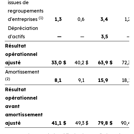
issues de
regroupements
(1)
d'entreprises
1,3
0,6
3,4
1,2
Dépréciation
d'actifs
—
—
3,5
—
Résultat
opérationnel
ajusté
33,0
$
40,2
$
63,9
$
72,3
Amortissement
(2)
8,1
9,1
15,9
18,1
Résultat
opérationnel
avant
amortissement
ajusté
41,1
$
49,3
$
79,8
$
90,4