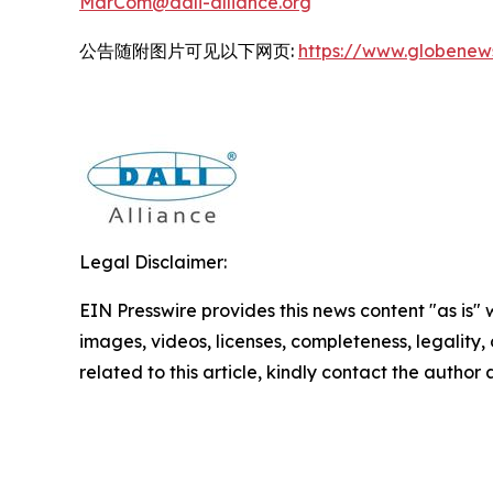
MarCom@dali-alliance.org
公告随附图片可见以下网页:
https://www.globene
Legal Disclaimer:
EIN Presswire provides this news content "as is" 
images, videos, licenses, completeness, legality, o
related to this article, kindly contact the author