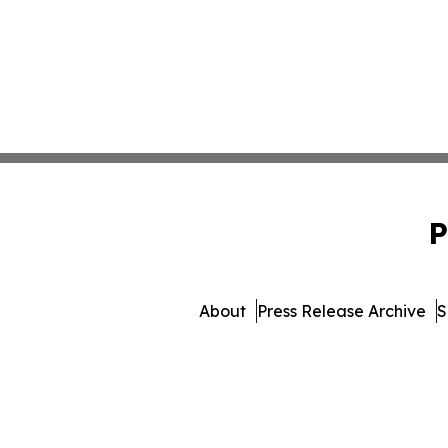
P
About
Press Release Archive
S
© 1995-2026 Newsmatics Inc