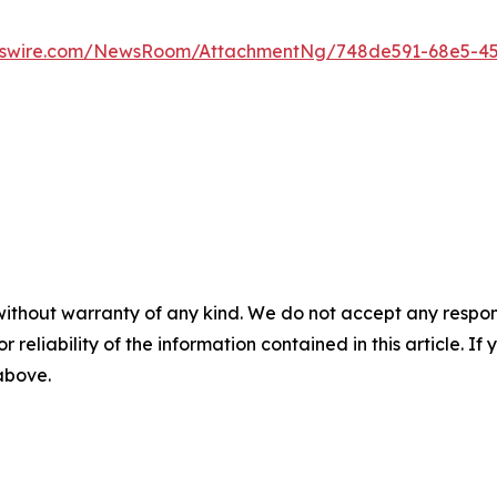
wswire.com/NewsRoom/AttachmentNg/748de591-68e5-45
without warranty of any kind. We do not accept any responsib
r reliability of the information contained in this article. I
 above.