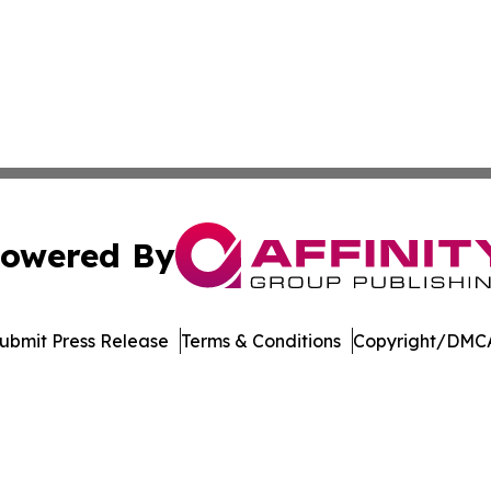
owered By
ubmit Press Release
Terms & Conditions
Copyright/DMCA
. dba Affinity Group Publishing & North Dakota Industry 
Cookie Settings / Your Privacy Choices