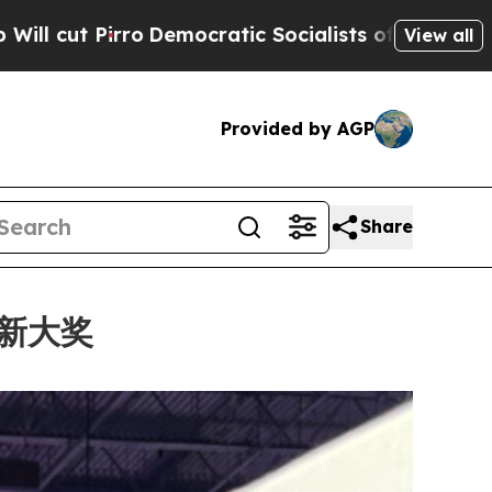
ic Socialists of America Propose Radical Overha
View all
Provided by AGP
Share
项创新大奖