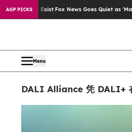
 News Goes Quiet as 'Maga Media Pipeline' Back
AGP PICKS
Menu
DALI Alliance 凭 DAL