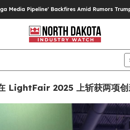
fires Amid Rumors Trump Will cut Pirro
Democrat
I+ 在 LightFair 2025 上斩获两