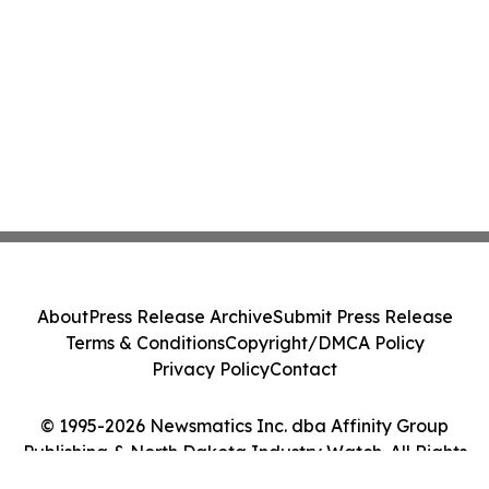
About
Press Release Archive
Submit Press Release
Terms & Conditions
Copyright/DMCA Policy
Privacy Policy
Contact
© 1995-2026 Newsmatics Inc. dba Affinity Group
Publishing & North Dakota Industry Watch. All Rights
Reserved.